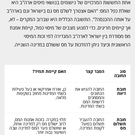
אחת החששות המרכזיים של נישומים בנושאי
מיסים ארה"ב
היא
שאלת כפל המס: "האם אצטרך לשלם מס גם בישראל וגם בארה"ב
על אותה ההכנסה?". התשובה הכללית היא שברוב המקרים – לא,
אך קיימים חריגים. כדי למנוע מצבים של מיסוי כפול, קיימת אמנת
מס מסודרת בין ישראל לארה"ב המגדירה למי זכות המיסוי
הראשונית וכיצד ניתן להזדכות על מס ששולם במדינה השנייה.
סוג
הסבר קצר
האם קיימת תמיד?
החובה
חובת
החובה להגיש את
כן
.
אזרח אמריקאי או בעל פעילות
דיווח
הנתונים
בשתי המדינות מחויב בשקיפות
והמסמכים
מלאה.
לרשויות המס
בשתי המדינות.
חובת
החובה להעביר
תלוי במקרה. בזכות אמנות המס,
תשלום
תשלום בפועל
לרוב ישולם מס רק למדינה אחת,
מס
לקופת המדינה.
או שיושלם פער המס למדינה שבה
השיעור גבוה יותר.