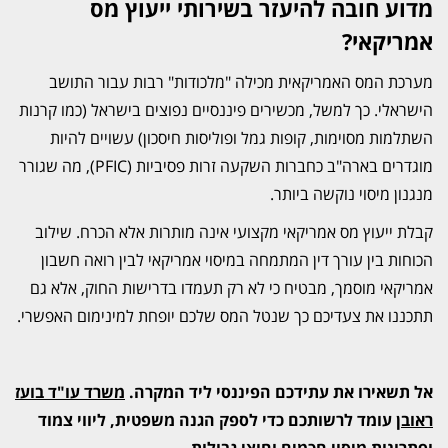
מדוע חובה להיעזר בשירותי ייעוץ מס
אמריקאי?
מערכת המס האמריקאית מכילה "מלכודות" רבות עבור התושב
הישראלי. כך למשל, מכשירים פיננסיים נפוצים בישראל (כמו קרנות
השתלמות מסוימות, קופות גמל ופוליסות חיסכון) עשויים להיות
מוגדרים בארה"ב כחברות השקעה זרות פסיביות (PFIC), מה שגורר
מנגנון מיסוי נוקשה ביותר.
קבלת ייעוץ מס אמריקאי מקצועי אינה מותרות אלא הכרח. שילוב
הכוחות בין עורך דין המתמחה במיסוי אמריקאי לבין רואה חשבון
אמריקאי מוסמך, מבטיח כי לא רק תעמדו בדרישות החוק, אלא גם
תתכננו את צעדיכם כך שנטל המס שלכם יופחת למינימום האפשרי.
אל תשאירו את עתידכם הפיננסי ליד המקרה.
מש
רד עו"ד בועז
ראובן
עומד לרשותכם כדי לספק הגנה משפטית, ליווי צמוד
ופתרונות מיסוי חכמים וחוצי גבולות.