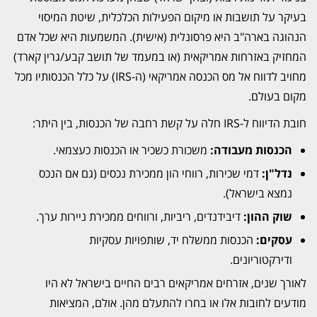
בעיקר על תושבות או מיקום הפעילות הכלכלית, שיטת המיסוי
הנהוגה בארה"ב היא פרסונלית (אישית). המשמעות היא שכל אדם
המחזיק באזרחות אמריקאית (או במעמד של תושב קבע/גרין קארד)
מחויב לדווח אל
מס הכנסה אמריקאי
(ה-IRS) על כלל הכנסותיו מכל
מקום בעולם.
חובת הדיווח ל-IRS חלה על קשת רחבה של הכנסות, בין היתר:
הכנסות מעבודה:
משכורת כשכיר או הכנסות כעצמאי.
נדל"ן:
דמי שכירות, רווחי הון ממכירת נכסים (גם אם הנכס
נמצא בישראל).
שוק ההון:
דיבידנדים, ריביות, ורווחים ממכירת ניירות ערך.
עסקים:
הכנסות ממשלח יד, שותפויות עסקיות
ודירקטוריונים.
לאורך שנים, אזרחים אמריקאים רבים החיים בישראל לא היו
מודעים לחובות אלו או בחרו להתעלם מהן. אולם, המציאות