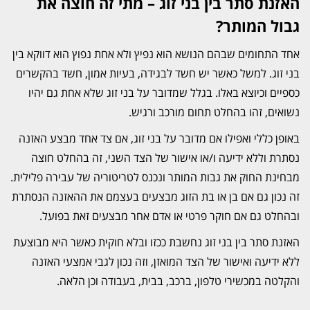
האזנת סתר בין בני זוג – מתי זה חוצה את
גבול המותר?
אחד התחומים שבהם הנושא הוא נפיץ ולא אחת נפוץ הוא דווקא בין
בני זוג. למשל כאשר יש חשד לבגידה, בעיות אמון, חשד בהקשרים
כספיים וכיוצא באלו. בגלל שמדובר על בני זוג שלא אחת גם יהיו
נשואים, זהו בהחלט תחום מורכב ורגיש.
באופן כללי ואפילו אם מדובר על בני זוג, אם צד אחד מבצע האזנה
נסתרת וללא ידיעה ו/או אישור של הצד השני, זה בהחלט חוצה
מבחינת החוק את גבות המותר ונכנס לטריטוריה של עבירה פלילית.
זה נכון גם אם בן או בת הזוג מבצעים בעצמם את ההאזנה הנסתרת
ובהחלט גם אם חוקר פרטי או אדם אחר מבצעים זאת בפועל.
האזנת סתר בין בני זוג נחשבת ככזו ובלא חוקית כאשר היא מבוצעת
ללא ידיעה ואישור של הצד המואזן, וזה נכון לגבי אמצעי האזנה
והקלטה במכשירי טלפון, ברכב, בבית, בעבודה וכן הלאה.