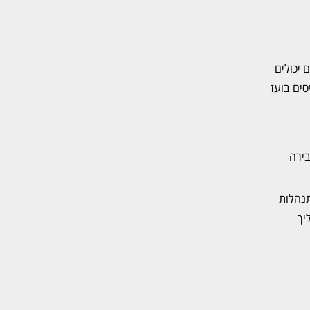
 יכולים
סים בועז
בירה
תנהלות
יך