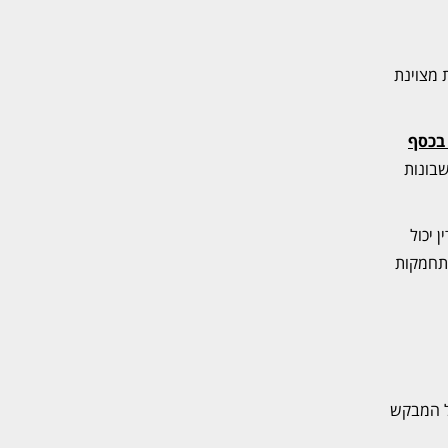
 מצוינת
בכסף
שבונות
 יכול
התחמקות
ל המבקש