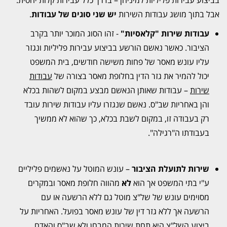
בביצוע עבירות פליליות למיניהן – בדרך כלל עבירות קלות יחסית.
אבל בתוך מושג עבודות השירות
יש שני סוגים של עבודות
.
עבודות שירות "קלאסיות"
- זהו הסוג המוכר יותר בקרב
הציבור. כאשר נאשם הורשע בביצוע עבירות פליליות ונגזר
עליו עונש מאסר של פחות משישה חודשים, בית המשפט
יכול להמיר את גזר הדין בחלופת מאסר בצורה של
עבודות
שירות
– עבודות שאותן הנאשם מבצע במקום לשהות בכלא
והן באחריות שב"ס. נאשם שנגזרו עליו עבודות שירות עובד
רק בעבודה זו, במקום לשבת בכלא, כך שהוא לא ממשיך
בעבודתו ה"רגילה".
שירות לתועלת הציבור
– עונש המוטל על נאשמים פליליים
ע"י בתי המשפט אך הוא
לא
מהווה חלופת מאסר ובמקרים
מסוימים עונש של של"צ מוטל גם ללא הרשעה או עם
הרשעה אך ללא גזר דין של עונש מאסר בפועל. האחריות על
ביצוע השל"צ היא תחת שירות המבחן ולא שב"ס והאדם