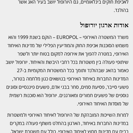
לאכיפת חוקים בינלאומיים, גם היורופול יושב בעיר האג אשר
בהולנד.
אודות ארגון יורופול
משרד המשטרה האירופי – EUROPOL – הוקם בשנת 1999 והוא
משמש הסוכנות אכיפת החוק והמודיעין הפלילי של מדינות האיחוד
האירופי, במטרה להפוך את אירופה למקום בטוח יותר ולשפר
שיתופי פעולה בין משטרות בכל רחבי היבשת והאיחוד. יורופול יושב
כאמור בהאג שבהולנד ותומך בכל המשטרות המקומיות ב-27
המדינות החברות באיחוד האירופי בנושאים כגון מלחמה בטרור,
פשעי סייבר, פסיעת סמים, סחר בבני אדם, פשעים פיננסיים וסוגים
נוספים של פשעים חמורים ומאורגנים. יורופול הוא סוכנות רשמית
של מוסדות האיחוד האירופי.
למרות השייכות המובהקת של היורופול לאיחוד האירופי ולמשטרות
במדינות החברות באיחוד, הארגון בהחלט משתף פעולה במקרים
רבים עם מדינות מחוץ לאיחוד האירופי, כולל עם משטרת ישראל.