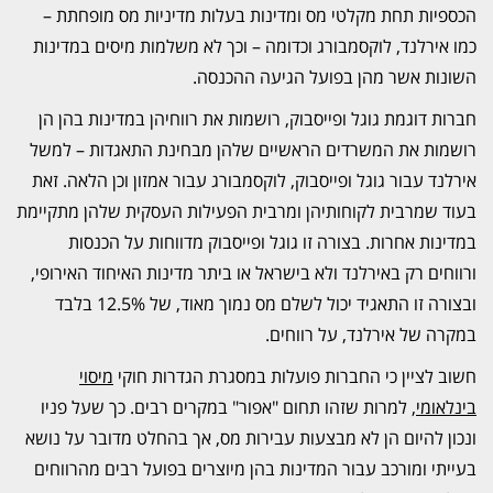
הכספיות תחת מקלטי מס ומדינות בעלות מדיניות מס מופחתת –
כמו אירלנד, לוקסמבורג וכדומה – וכך לא משלמות מיסים במדינות
השונות אשר מהן בפועל הגיעה ההכנסה.
חברות דוגמת גוגל ופייסבוק, רושמות את רווחיהן במדינות בהן הן
רושמות את המשרדים הראשיים שלהן מבחינת התאגדות – למשל
אירלנד עבור גוגל ופייסבוק, לוקסמבורג עבור אמזון וכן הלאה. זאת
בעוד שמרבית לקוחותיהן ומרבית הפעילות העסקית שלהן מתקיימת
במדינות אחרות. בצורה זו גוגל ופייסבוק מדווחות על הכנסות
ורווחים רק באירלנד ולא בישראל או ביתר מדינות האיחוד האירופי,
ובצורה זו התאגיד יכול לשלם מס נמוך מאוד, של 12.5% בלבד
במקרה של אירלנד, על רווחים.
חשוב לציין כי החברות פועלות במסגרת הגדרות חוקי
מיסוי
בינלאומי
, למרות שזהו תחום "אפור" במקרים רבים. כך שעל פניו
ונכון להיום הן לא מבצעות עבירות מס, אך בהחלט מדובר על נושא
בעייתי ומורכב עבור המדינות בהן מיוצרים בפועל רבים מהרווחים