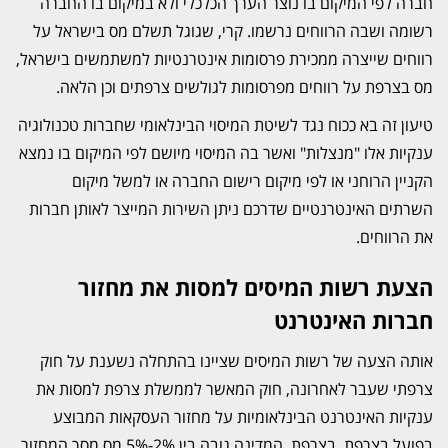
חברה לפי המיקום בו נוצר הערך הכלכלי ולא במיקום בו החברה
רשומה ושבה הרווחים נרשמו. קרי, שגוגל תשלם מס בישראל על
רווחים שייצרה ממכירת פרסומות אינטרנטיות למשתמשים בישראל,
מס בצרפת על רווחים מפרסומות לגולשים צרפתים וכן הלאה.
טיעון זה בא ככוח נגד לשיטת המיסוי הבינלאומי שחברות טכנולוגיה
ענקיות אלו "מנצלות" ואשר בה המיסוי מיושם לפי המיקום בו נמצא
הקניין הרוחני או לפי מיקום רישום החברה או למשל מיקום
השרתים האינטרנטיים שדרכם ניתן השירות המייצר לאותן חברות
את הרווחים.
הצעת רשות המיסים למסות את מחזור
חברות האינטרנט
אותה הצעה של רשות המיסים שציינו בהתחלה נשענת על חוק
צרפתי שעבר לאחרונה, חוק המאשר לממשלת צרפת למסות את
ענקיות האינטרנט הבינלאומיות על מחזור העסקאות המבוצע
בפועל בצרפת. בצרפת, המדינה גובה בין 2%-5% מס מסך המחזור