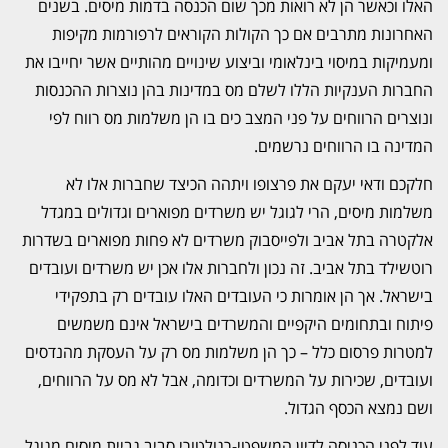
האלו וכאשר הן לא רואות מכך שום הכנסה בדמות מיסים. בשנים
האחרונות מתרבים אם כך הקולות הקוראים לרפורמות מקיפות
ומעמיקות במיסוי בינלאומי וביצוע שינויים מהותיים אשר יחייבו את
החברות הענקיות הללו לשלם מס במדינות בהן נוצרות ההכנסות
ונוצרים הרווחים על פני המצב כים בו הן משלמות מס רווח לפי
המדינה בו הרווחים נרשמים.
חלקכם ודאי יעקם את פרצופו ויתהה הכיצד שחברות אלו לא
משלמות מיסים, הרי לגוגל יש משרדים מפוארים וגדולים במגדל
אלקטרה בתל אביב ולפייסבוק משרדים לא פחות מפוארים בשדרות
רוטשילד בתל אביב. זה נכון ולחברות אלו אכן יש משרדים ועובדים
בישראל. אך הן אומרות כי העובדים האלו עובדים רק בתפקידי
פיתוח ובתחומים היקפיים והמשרדים בישראל אינם משמשים
למטרות פרסום כלל – כך הן משלמות מס רק על העסקת מהנדסים
ועובדים, שכירות על המשרדים וכדומה, אבל לא מס על הרווחים,
ושם נמצא הכסף הגדול.
עוד לפני הכניסה לדיון המשפטי-רגולטורי סביב גביית מיסים מגוגל