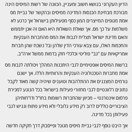
הדיון העקרוני בנושא חשוב ומעניין, הכוונה של רשות המיסים הינה
מבורכת מבחינת הכנסות המדינה ממיסים ובהקשר של גביית מס
אמת מגופים המייצרים המון כסף מפעילותן בישראל אך כרגע לא
משלמות על כך מס. אך שאלת השאלות היא האם זה אכן יתממש
והאם מדינת ישראל תצליח לגבות את המס מהחברות הענקיות
והחכמות האלו, עם צבא עורכי הדין שלהן ובל נשכח שהן חברות
אמריקאיות עם "גב" פוליטי וכלכלי חזק בדמות ממשל ארה"ב.
ברשות המיסים אופטימיים לגבי היתכנות המהלך ויכולתה לגבות מס
אמת מחברות הטכנולוגיה הענקיות והרווחיות הללו. אך ישנם
גורמים המצננים את ההתלהבות וטוענים שיהיה קשה מאוד לקבל
נתונים רלוונטיים לגבי מחזורי פעילות בישראל בכל הנוגע למכירת
פרסום אינטרנטי – מכיוון שהחברות רשומות בחו"ל ודו"חותיהן
הציבוריים כוללים לרוב רק מידע גלובלי ולא מידע פתוח ונגיש לגבי
פעילותן בכל מדינה.
אך היבט נוסף לגבי גביית מיסים מגוגל ופייסבוק דרך חקיקה חדשה