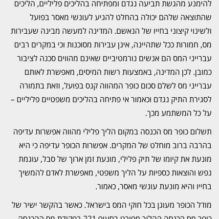
להימנע מהגשת תביעה נגדם ומפתיחה בהליכים פליליים, הליכים
שהתוצאה שלהם יכולה בהחלט להגיע לעונשי מאסר בפועל
ולשינוי קיצוני בחייו של הנאשם. המדינה למעשה מבינה שעבירות
מס, חמורות ככל שתהיינה, אינן עבירות מסוכנות וכי במקרים רבים
עברייני המס הם אנשים נורמטיביים שאינם מהווים סכנה לציבור
כמובן. לכן המדינה, באמצעות רשות המיסים, מאפשרת לאותם
עברייני מס לשלם סכום כופר המהווה קנס בפועל, וזאת בתמורה
לסגירת התיק נגדם וכאמור אי פתיחה בהליכים משפטיים פליליים –
על כל המשתמע מכך.
תשלום כופר מס הכנסה במקום הליך פלילי מהווה אפשרות עדיפה
בהרבה ברוב מוחלט של המקרים. אפשרות הכופר עדיפה כי היא
מונעת את קיומו של תיק פלילי, מונעת זמן ארוך של סבל, עוגמת
נפש והוצאות כספיות על הליך משפטי, מאפשרת לאדם להמשיך
בחייו והיא מונעת עונשי מאסר, כאמור.
מודל הכופר מעוגן בכל חוקי המס בישראל. כאשר בהקשר ישיר של
כופר מס הכנסה ההליך מפורט בסעיף 221 בפקודת מס ההכנסה.