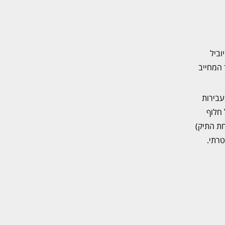
וביל
ק, אך זהו תהליך המחייב
פתיחת התיק (בעבירות
 חלוף
תיחת התיק)
רתי.