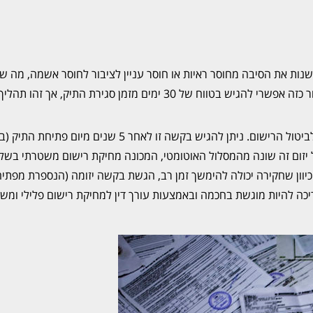
לשנות את הסיבה מחוסר ראיות או חוסר עניין לציבור לחוסר אשמה, מה שי
להסרה מיידית של התיק ופרטיו מהרישום המשטרתי. ערעור כזה אפשרי להגיש בטווח של 30 ימים מזמן סגירת התי
– פעולה משפטית יזומה לביטול הרישום. ניתן להגיש בקשה זו לאחר 5 שנים מיום 
. מסלול יזום זה שונה מהמסלול האוטומטי, המכונה מחיקת רישום משטרתי בשל
ים לאחר סגירת התיק. כיוון שחקירה יכולה להימשך זמן רב, הגשת בקשה יזומה (הנספרת מפ
ה להיות מוגשת בחכמה ובאמצעות עורך דין למחיקת רישום פלילי ומשט