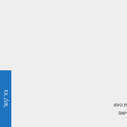
צור קשר
 היותו
 הרישום