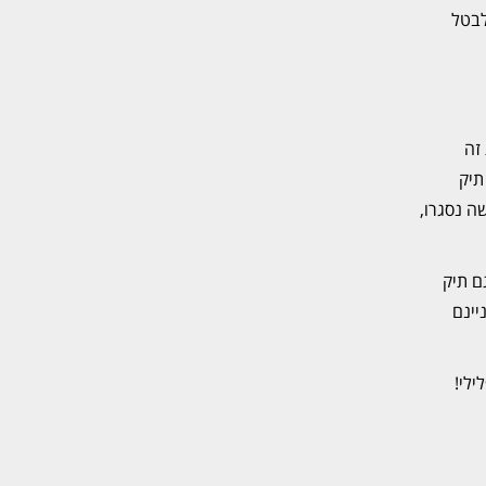
לבטל
זה
תיק
ה נסגרו,
ם תיק
יינם
לי!