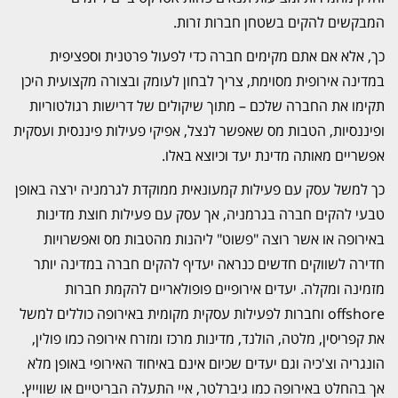
המבקשים להקים בשטחן חברות זרות.
כך, אלא אם אתם מקימים חברה כדי לפעול פרטנית וספציפית
במדינה אירופית מסוימת, צריך לבחון לעומק ובצורה מקצועית היכן
תקימו את החברה שלכם – מתוך שיקולים של דרישות רגולטוריות
ופיננסיות, הטבות מס שאפשר לנצל, אפיקי פעילות פיננסית ועסקית
אפשריים מאותה מדינת יעד וכיוצא באלו.
כך למשל עסק עם פעילות קמעונאית ממוקדת לגרמניה ירצה באופן
טבעי להקים חברה בגרמניה, אך עסק עם פעילות חוצת מדינות
באירופה או אשר רוצה "פשוט" ליהנות מהטבות מס ואפשרויות
חדירה לשווקים חדשים כנראה יעדיף להקים חברה במדינה יותר
מזמינה ומקלה. יעדים אירופיים פופולאריים להקמת חברות
offshore וחברות לפעילות עסקית מקומית באירופה כוללים למשל
את קפריסין, מלטה, הולנד, מדינות מרכז ומזרח אירופה כמו פולין,
הונגריה וצ'כיה וגם יעדים שכיום אינם באיחוד האירופי באופן מלא
אך בהחלט באירופה כמו גיברלטר, איי התעלה הבריטיים או שווייץ.