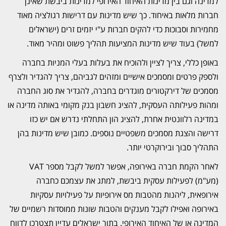
למדינה וגם בין מדינות האיחוד האירופי למדינות ביבשת שאינן
חברות מלאות באיחוד. כך שיש מדינות עם דרישות רגולציה מאוד
מחמירות וסבוכות כדי להקים חברות ע"י יזמים זרים (ישראלים
למשל) בעוד שיש מדינות המציעות תהליך פשוט ומהיר מאוד.
באופן כללי, צריך לציין ולהוכיח את בעלות בעלי המניות בחברה
ולספק פרטים ומסמכים אישיים ומזהים לגביהם, צריך להגדיר ולצרף
מסמכים של דירקטורים מוגדרים בחברה, להגדיר את סוג החברה
ומהות פעילותה העסקית, להציג חשבון בנק מקומי באותה מדינה או
במדינה רלוונטית אחרת, להציג הון התחלתי נדרש אם יש כזו
דרישה והצגת מסמכים משפטיים נוספים. כמובן שיש מדינות בהן
התהליך סבוך ובירוקרטי יותר.
לאחר הקמת חברה באירופה, אפשר למשל לקבל מספר VAT
(מע"מ) לפעילות עסקית ביבשת, למתג את עצמכם כחברה
אירופאית, ליהנות מהטבות מס אירופיות על פעילויות עסקיות
באירופה ואפילו לקבל מענקים והטבות שונות ממוסדות רשמיים של
המדינה או של האיחוד האירופי. בתור ישראלים עדיין תצטרכו לדווח