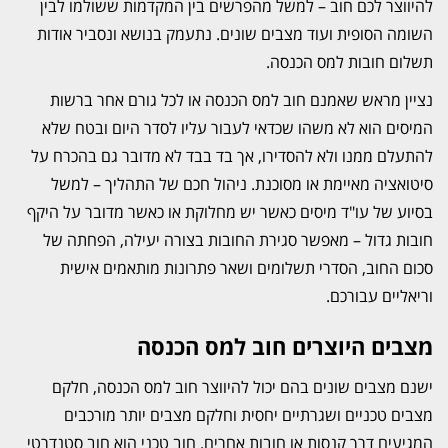
להיווצר לכם חוב – למשל מהפרשים בין המקדמות ששולמו לבין
השומה הסופית ועוד מצבים שונים. נתעמק בנושא ונסביר אודות
תשלום חובות למס הכנסה.
נציין מראש שאמנם חוב למס הכנסה או לכל גורם אחר ברשות
המיסים הוא לא משהו שכדאי לעבור עליו לסדר היום ובטח שלא
להתעלם ממנו ולא להסדירו, אך בד בבד לא מדובר גם בהכרח על
סיטואציה מאיימת או מסוכנת. ניהול חכם של התהליך – למשל
בסיוע של עו"ד מיסים כאשר יש מחלוקת או כאשר מדובר על היקף
חובות גדול – מאפשר סגירת החובות בצורה יעילה, הפחתה של
סכום החוב, הסדרי תשלומים ושאר פתרונות מותאמים אישית
וריאליים עבורכם.
מצבים היוצרים חוב למס הכנסה
ישנם מצבים שונים בהם יכול להיווצר חוב למס הכנסה, חלקם
מצבים טכניים ושגרתיים יחסית וחלקם מצבים יותר מורכבים
המגיעים דרך קנסות או חובות אחרים. חוב טכני הוא חוב סטנדרטי