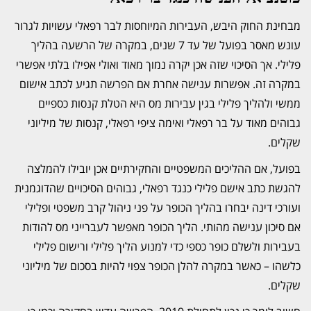
מבחינת החוק היבש, העבירות המיוחסות לבר רפאלי עשויות לגרור
עונש מאסר בפועל של עד 7 שנים, במקרה של הרשעה בהליך
פלילי. אך הסיכוי שזה אכן יקרה נמוך מאוד ואולי אפילו בלתי אפשרי
במקרה זה. אפשרות ענישה אחרת אם הפרשה תגיע לכתב אישום
ממשי ולהליך פלילי בגין עבירות מס היא הטלת קנסות כספיים
גבוהים מאוד על בר רפאלי ואימה ציפי רפאלי, קנסות של מיליוני
שקלים.
בפועל, אם ההליכים המשפטיים והחקירתיים אכן יובילו להמלצה
להגשת כתב אישם פלילי כנגד רפאלי, גבוהים הסיכויים שהדוגמנית
ועורכי דינה יבחרו בהליך הכופר על פני ניהול קרב משפטי ופלילי
אם סיכון ענישה מהותי. הליך הכופר מאפשר לעברייני מס להודות
בעבירות ולשלם כופר כספי כדי למנוע הליך פלילי ורישום פלילי
כלשהו – כאשר במקרה להלן הכופר צפוי להיות בסכום של מיליוני
שקלים.