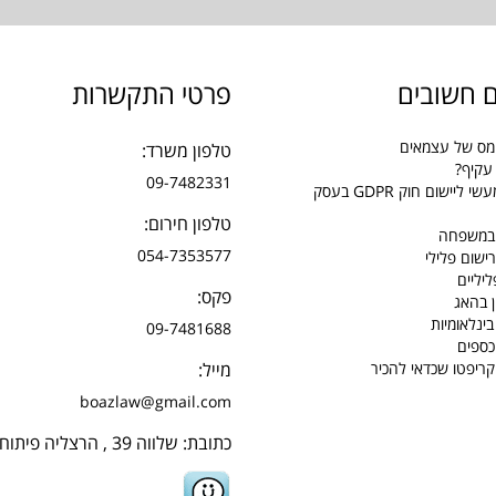
 חשובים
פרטי התקשרות
מס של עצמאים
טלפון משרד:
עקיף?
09-7482331
מדריך מעשי ליישום חוק GDPR בעסק
טלפון חירום:
 במשפחה
054-7353577
ישום פלילי
יליים
פקס:
ן בהאג
בינלאומיות
09-7481688
כספים
קריפטו שכדאי להכיר
מייל:
boazlaw@gmail.com
כתובת: שלווה 39 , הרצליה פיתוח