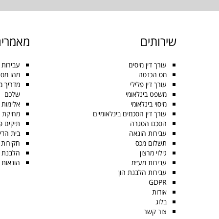
שירותים
מאמרים
עורך דין מיסים
עבירות 
מס הכנסה
מהו מס 
עורך דין פלילי
משפט בינלאומי
שלכם
מיסוי בינלאומי
אלימות
עורך דין הסכמים בינלאומיים
מחיקת ר
הסכם הסגרה
תיקים פל
עבירות הונאה
בית הדי
תשלום מכס
חקירות 
גילוי מרצון
הלבנת 
עבירות מע״מ
הונאות 
עבירות הלבנת הון
GDPR
אודות
בלוג
צור קשר