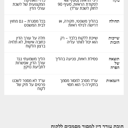
דיני הראיות (סעיף 48
כללי האתיקה
מקור
לפקודת הראיות, סעיף 90
המקצועית של לשכת
לחוק לשכת עו"ד)
עורכי הדין
בהליך משפטי, חקירה, או
בכל מסגרת – גם מחוץ
תחולה
דרישה לגילוי ראיות
לבית המשפט
שייכת ללקוח בלבד – רק
חלה על עורך הדין
שייכות
הוא יכול לוותר עליה
כחובה אישית, לא תלויה
הזכות
ברצון הלקוח
פסילת ראיות, פגיעה בהליך
הליך משמעתי נגד
תוצאה
עורך הדין, אפשרות
של
לתביעת נזיקין
הפרה
עו"ד מסרב למסור מסמך
עו"ד לא מספר לשכנו
דוגמאות
בחקירה כי הוא חסוי
פרטים על תיק של
לקוח
חובת עורך דין למסור מסמכים ללקוח