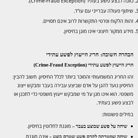
כוונה לבצע פשע בעתיד (
Crime-Fraud Exception
).
שיתוף פעולה עברייני עם עו"ד.
זהות הלקוח ופרטי התקשרות לרוב אינם חסויים.
מידע ממקור חיצוני אינו מוגן בחיסיון.
הבהרה חשובה: חריג הייעוץ לפשע עתידי
חריג הייעוץ לפשע עתידי
(Crime-Fraud Exception)
זהו החריג המשמעותי והמוכר ביותר לכלל החיסיון. חשוב להבין:
החיסיון נועד להגן על אדם שביצע עבירה בעבר ומבקש ייצוג
משפטי. הוא
אינו
מגן על מי שמבקש ייעוץ משפטי כדי לתכנן או
לבצע פשע בעתיד.
במילים פשוטות:
מוגנת לחלוטין בחיסיון.
שיחה על פשע שבוצע בעבר –
– אינה מוגנת.
שיחה שמטרתה לקדם פשע שטרם בוצע