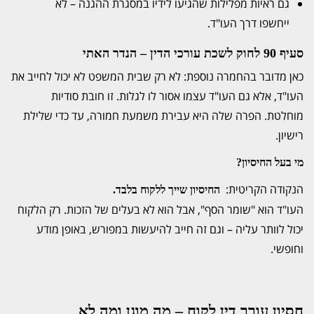
גם ראיות מפלילות שהגיעו לידיו במסגרת ההגנה – לא
ייחשפו דרך העו"ד.
סעיף 90 לחוק לשכת עורכי הדין – הנדר האתי
כאן מדובר בהחמרה נוספת: לא רק שבית המשפט לא יכול לחייב את
העו"ד, אלא גם העו"ד עצמו
אסור לו לגלות
. זו חובת סודיות
מוחלטת. הפרה שלה היא עבירת משמעת חמורה, עד כדי שלילת
רישיון.
מי בעל החיסיון
?
הנקודה הקריטית:
החיסיון שייך ללקוח בלבד
.
העו"ד הוא "שומר הסף", אבל הוא לא בעלים של הזכות. רק הלקוח
יכול לוותר עליה – וגם זה חייב להיעשות במפורש, באופן מודע
וחופשי.
חסיון עורך דין לקוח – מה מוגן ומה לא