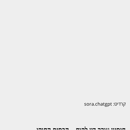
קרדיט: sora.chatgpt
חיסיון עורך דין לקוח – הבסיס החוקי