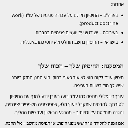
אחרות:
בארה"ב – החיסיון חל גם על עבודה פנימית של עו"ד (work
product doctrine).
באירופה – יש דגש על יועצים פנימיים בחברות.
בישראל – החיסיון נחשב מוחלט ולא יחסי כמו באנגליה.
המסקנה: החיסיון שלך – הכוח שלך
חיסיון עו"ד-לקוח הוא לא עוד סעיף בחוק. הוא המגן החזק ביותר
שיש לך מול רשויות האכיפה.
עורך דין פלילי מנוסה כמו עו"ד בועז ראובן יודע למנף את החיסיון
לטובתך: להבטיח שתקבל ייעוץ מלא, אסטרטגיה משפטית יצירתית,
והגנה מוחלטת על זכויותיך – מהרגע הראשון ועד סיום ההליך.
אם זומנת לחקירה או חושש מפני חיפוש או תפיסת מחשב – אל תחכה.