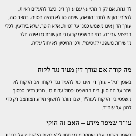
לדוגמה, אם לקוח מתייעץ עם עורך דינו כיצד להעלים ראיות,
להלבין הון או לתכנן הונאה, שיחה כזו לא תהיה חסויה. במצב כזה,
עורך הדין אינו משמש כמגן על זכויות, אלא הופך, שלא ביודעין, לכלי
בביצוע עבירה. בתי המשפט קבעו כי תקשורת כזו אינה חלק
מ"שירות משפטי לגיטימי", ולכן החיסיון לא יחול עליה.
מה קורה אם עורך דין מעיד נגד לקוח
באופן רגיל – עורך דין אינו יכול להעיד נגד לקוחו. אם הלקוח לא
ויתר על החיסיון, בית המשפט יפסול עדות כזו. חריג נדיר: סכסוך
משפטי בין הלקוח לעוה"ד, שבו מותר לחשוף מידע מצומצם רק כדי
להגן על עוה"ד.
עו"ד שמסר מידע – האם זה חוקי
באופן עקרוני, עו"ד שמסר מידע חסוי ללא רשות הלקוח פועל בניגוד